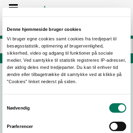
Denne hjemmeside bruger cookies
Vi bruger egne cookies samt cookies fra tredjepart til
besøgsstatistik, optimering af brugervenlighed,
sikkerhed, video og adgang til funktioner på sociale
Søg på adresse, postnummer, by, firmanavn
medier. Ved samtykke til statistik registreres IP-adresser,
der aldrig deles med tredjeparter. Du kan til enhver tid
ændre eller tilbagetrække dit samtykke ved at klikke på
Øland Catering ApS
”Cookies” linket nederst på siden.
Danmarksvej 1
5700 Svendborg
Samtykkevalg
Nødvendig
30-10-
18-06-
14-10-25
20-12-23
Præferencer
24
24