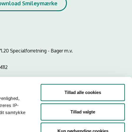
ownload Smileymærke
1.20 Specialforretning - Bager m.v.
4112
Tillad alle cookies
venlighed,
treres IP-
Tillad valgte
 dit samtykke
Kun nødvendige cookies