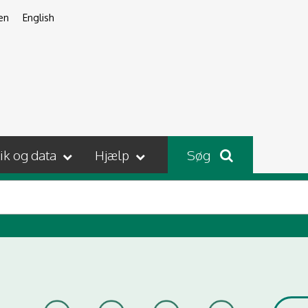
en
English
tik og data
Hjælp
Søg