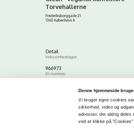
Torvehallerne
Frederiksborggade 21
1360 København K
Detail
Virksomhedstype
966973
ID-nummer
Denne hjemmeside bruger
Vi bruger egne cookies samt
sikkerhed, video og adgang 
adresser, der aldrig deles 
ved at klikke på ”Cookies” 
Email