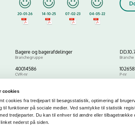
D
20-01-26
14-10-25
07-02-23
04-05-22
Bagere og bagerafdelinger
DD.10.7
Branchegruppe
Branche
40014586
102658
CVR-nr
P-nr
 cookies
Kopier link til at indsætte på virksomhedens hjemmeside
 cookies fra tredjepart til besøgsstatistik, optimering af bruger
til funktioner på sociale medier. Ved samtykke til statistik regis
med tredjeparter. Du kan til enhver tid ændre eller tilbagetrække
linket nederst på siden.