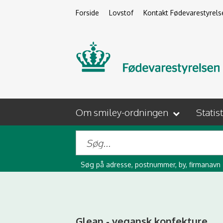
Forside
Lovstof
Kontakt Fødevarestyrels
Om smiley-ordningen
Statis
Søg på adresse, postnummer, by, firmanavn
Glean - vegansk konfekture