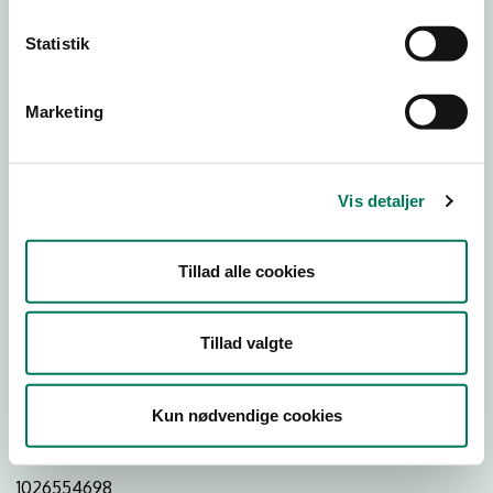
Statistik
Download
Smileymærke
Marketing
Detail
Virksomhedstype
Vis detaljer
Dagligvareforretninger
Branchegruppe
Tillad alle cookies
DD.47.10.99 Dagligvareforretning uden/med begrænset
behandling
Branche
Tillad valgte
970664
ID-nummer
Kun nødvendige cookies
41917164
CVR-nr
1026554698