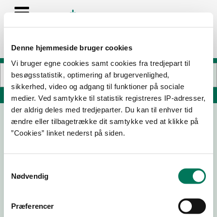
Denne hjemmeside bruger cookies
Vi bruger egne cookies samt cookies fra tredjepart til
besøgsstatistik, optimering af brugervenlighed,
sikkerhed, video og adgang til funktioner på sociale
Søg på adresse, postnummer, by, firmanavn
medier. Ved samtykke til statistik registreres IP-adresser,
der aldrig deles med tredjeparter. Du kan til enhver tid
ændre eller tilbagetrække dit samtykke ved at klikke på
Mr. Booze ApS
”Cookies” linket nederst på siden.
Nørholmsvej 110
9000 Aalborg
Samtykkevalg
Nødvendig
25-08-21
Præferencer