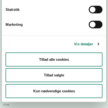
Statistik
Download Smileymærke
Marketing
Detail
Virksomhedstype
Vis detaljer
Restauranter, kantiner, takeaway, værtshuse m.fl.
Branchegruppe
Tillad alle cookies
DD.56.10.99 Serveringsvirksomhed - Restauranter m.v.
Branche
976812
Tillad valgte
ID-nummer
42093858
Kun nødvendige cookies
CVR-nr
1026769112
P-nr