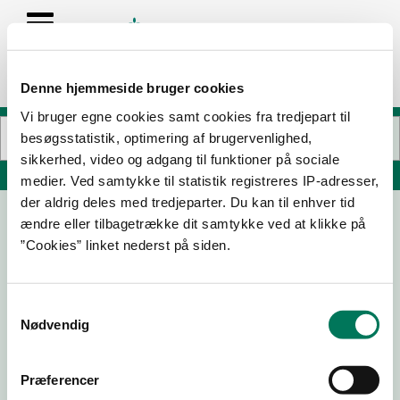
Denne hjemmeside bruger cookies
Vi bruger egne cookies samt cookies fra tredjepart til
besøgsstatistik, optimering af brugervenlighed,
sikkerhed, video og adgang til funktioner på sociale
Søg på adresse, postnummer, by, firmanavn
medier. Ved samtykke til statistik registreres IP-adresser,
der aldrig deles med tredjeparter. Du kan til enhver tid
ændre eller tilbagetrække dit samtykke ved at klikke på
Viking Pizza ApS
”Cookies” linket nederst på siden.
Østergade 53
5900 Rudkøbing
Samtykkevalg
Nødvendig
14-01-
18-09-
28-11-23
22-03-21
26
24
Præferencer