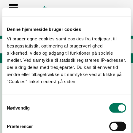
Denne hjemmeside bruger cookies
Vi bruger egne cookies samt cookies fra tredjepart til
besøgsstatistik, optimering af brugervenlighed,
sikkerhed, video og adgang til funktioner på sociale
Søg på adresse, postnummer, by, firmanavn
medier. Ved samtykke til statistik registreres IP-adresser,
der aldrig deles med tredjeparter. Du kan til enhver tid
ændre eller tilbagetrække dit samtykke ved at klikke på
Vanilla-Vanilla Danmark ApS
”Cookies” linket nederst på siden.
Liselundsalle 5
3360 Liseleje
Samtykkevalg
Nødvendig
01-09-
07-11-25
22-11-24
15-12-23
23
Præferencer