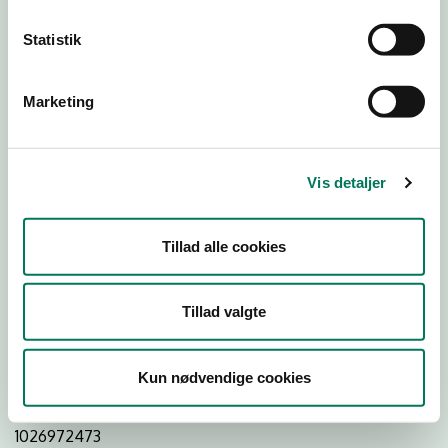
Statistik
Download Smileymærke
Marketing
Detail
Virksomhedstype
Vis detaljer
Dagligvareforretninger
Branchegruppe
Tillad alle cookies
DD.47.10.99 Dagligvareforretning uden/med begrænset
behandling
Branche
Tillad valgte
985634
ID-nummer
Kun nødvendige cookies
42263362
CVR-nr
1026972473