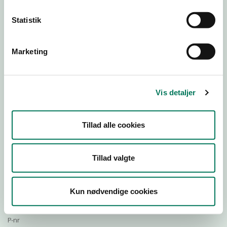
Statistik
Download Smileymærke
Marketing
Detail
Virksomhedstype
Vis detaljer
Bagere og bagerafdelinger
Branchegruppe
Tillad alle cookies
DD.10.71.20 Specialforretning - Bager m.v.
Branche
988369
Tillad valgte
ID-nummer
41997230
Kun nødvendige cookies
CVR-nr
1026650220
P-nr