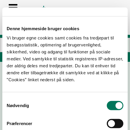
Denne hjemmeside bruger cookies
Vi bruger egne cookies samt cookies fra tredjepart til
besøgsstatistik, optimering af brugervenlighed,
sikkerhed, video og adgang til funktioner på sociale
Søg på adresse, postnummer, by, firmanavn
medier. Ved samtykke til statistik registreres IP-adresser,
der aldrig deles med tredjeparter. Du kan til enhver tid
ændre eller tilbagetrække dit samtykke ved at klikke på
La Cabra Bakery ApS
”Cookies” linket nederst på siden.
Borggade 4F st
8000 Aarhus C
Samtykkevalg
Nødvendig
29-01-
02-09-
08-07-
29-04-
26
25
25
24
Præferencer