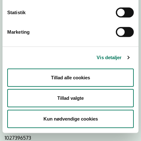
Statistik
Download
Smileymærke
Marketing
Detail
Virksomhedstype
Vis detaljer
Restauranter, kantiner, takeaway, værtshuse m.fl.
Branchegruppe
Tillad alle cookies
DD.56.10.99 Serveringsvirksomhed - Restauranter m.v.
Branche
Tillad valgte
993730
ID-nummer
Kun nødvendige cookies
42516198
CVR-nr
1027396573