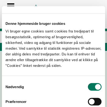
Denne hjemmeside bruger cookies
Vi bruger egne cookies samt cookies fra tredjepart til
besøgsstatistik, optimering af brugervenlighed,
sikkerhed, video og adgang til funktioner på sociale
Søg på adresse, postnummer, by, firmanavn
medier. Ved samtykke til statistik registreres IP-adresser,
der aldrig deles med tredjeparter. Du kan til enhver tid
ændre eller tilbagetrække dit samtykke ved at klikke på
M OG G PIZZA
”Cookies” linket nederst på siden.
Dannebrogsgade 28 St Th
9000 Aalborg
Samtykkevalg
Nødvendig
16-03-
20-07-
02-03-
05-02-
23
21
21
19
Præferencer