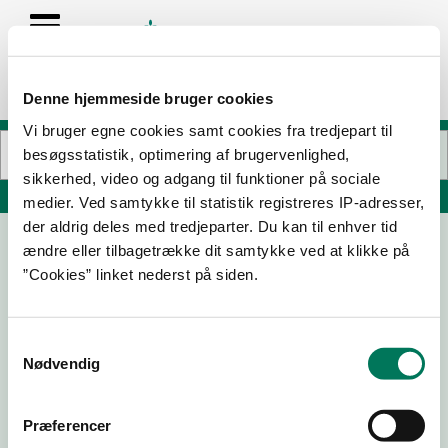
Denne hjemmeside bruger cookies
Vi bruger egne cookies samt cookies fra tredjepart til
besøgsstatistik, optimering af brugervenlighed,
sikkerhed, video og adgang til funktioner på sociale
Søg på adresse, postnummer, by, firmanavn
medier. Ved samtykke til statistik registreres IP-adresser,
der aldrig deles med tredjeparter. Du kan til enhver tid
ændre eller tilbagetrække dit samtykke ved at klikke på
North Sea College
”Cookies” linket nederst på siden.
Ærøvej 9
7680 Thyborøn
Samtykkevalg
Nødvendig
21-05-
10-02-
24-02-
15-02-19
26
23
20
Præferencer