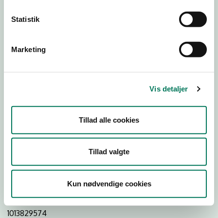
Statistik
Download
Smileymærke
Marketing
Detail
Virksomhedstype
Vis detaljer
Restauranter, kantiner, takeaway, værtshuse m.fl.
Branchegruppe
Tillad alle cookies
DD.56.10.99 Serveringsvirksomhed - Restauranter m.v.
Branche
Tillad valgte
41976
ID-nummer
Kun nødvendige cookies
39301016
CVR-nr
1013829574