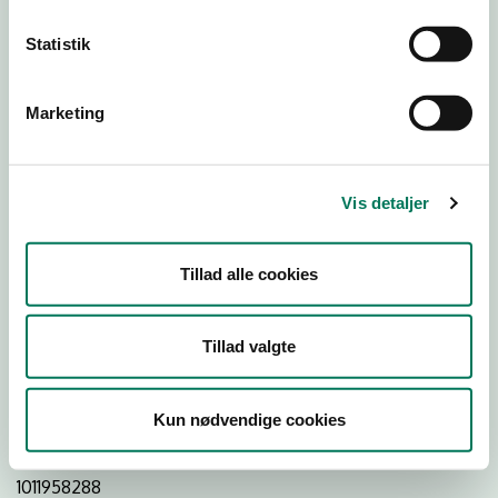
Statistik
Download
Smileymærke
Marketing
Detail
Virksomhedstype
Vis detaljer
Restauranter, kantiner, takeaway, værtshuse m.fl.
Branchegruppe
Tillad alle cookies
DD.56.10.99 Serveringsvirksomhed - Restauranter m.v.
Branche
Tillad valgte
48782
ID-nummer
Kun nødvendige cookies
29242666
CVR-nr
1011958288