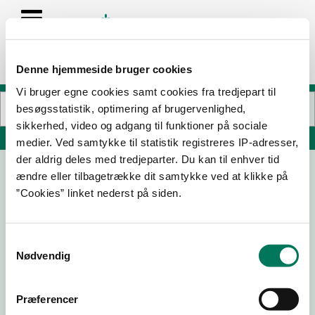
Denne hjemmeside bruger cookies
Vi bruger egne cookies samt cookies fra tredjepart til
besøgsstatistik, optimering af brugervenlighed,
sikkerhed, video og adgang til funktioner på sociale
Søg på adresse, postnummer, by, firmanavn
medier. Ved samtykke til statistik registreres IP-adresser,
der aldrig deles med tredjeparter. Du kan til enhver tid
ændre eller tilbagetrække dit samtykke ved at klikke på
Restaurant Pihlkjær
”Cookies” linket nederst på siden.
Mejlgade 28
8000 Aarhus C
Samtykkevalg
Nødvendig
08-11-
26-04-
15-10-24
21-03-23
24
22
Præferencer