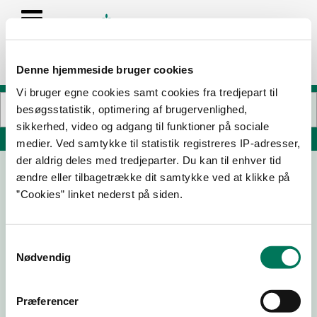
Denne hjemmeside bruger cookies
Vi bruger egne cookies samt cookies fra tredjepart til
besøgsstatistik, optimering af brugervenlighed,
sikkerhed, video og adgang til funktioner på sociale
Søg på adresse, postnummer, by, firmanavn
medier. Ved samtykke til statistik registreres IP-adresser,
der aldrig deles med tredjeparter. Du kan til enhver tid
ændre eller tilbagetrække dit samtykke ved at klikke på
Montalbano
”Cookies” linket nederst på siden.
Helsingørsgade 19
3400 Hillerød
Samtykkevalg
Nødvendig
08-04-
10-02-
28-06-
15-06-21
26
26
22
Præferencer