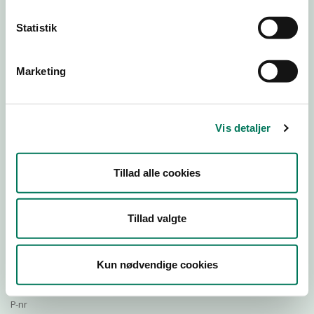
Statistik
Download Smileymærke
Marketing
Detail
Virksomhedstype
Vis detaljer
Restauranter, kantiner, takeaway, værtshuse m.fl.
Branchegruppe
Tillad alle cookies
DD.56.10.99 Serveringsvirksomhed - Restauranter m.v.
Branche
531395
Tillad valgte
ID-nummer
35022554
Kun nødvendige cookies
CVR-nr
1018735837
P-nr