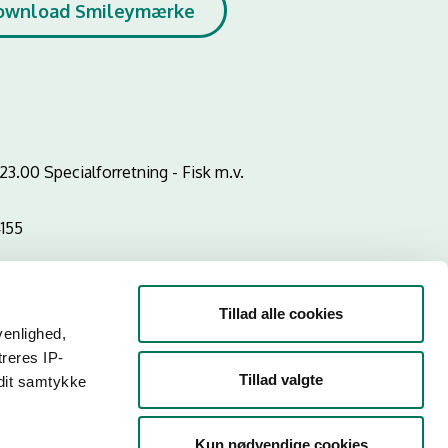
ownload Smileymærke
3.00 Specialforretning - Fisk m.v.
4155
Tillad alle cookies
venlighed,
treres IP-
Tillad valgte
 dit samtykke
Kun nødvendige cookies