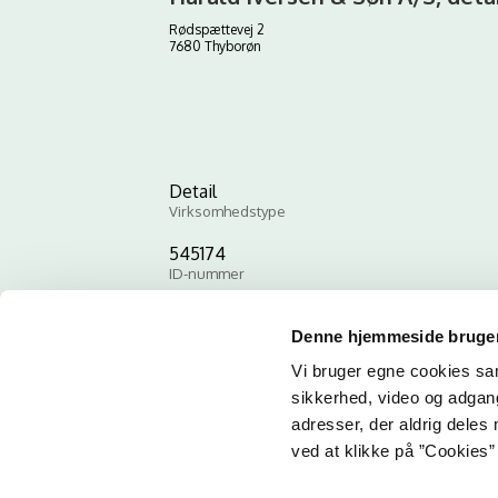
Rødspættevej 2
7680 Thyborøn
Detail
Virksomhedstype
545174
ID-nummer
Denne hjemmeside bruger
Vi bruger egne cookies samt
sikkerhed, video og adgang 
adresser, der aldrig deles 
ved at klikke på ”Cookies” 
Email