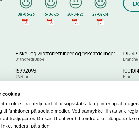
D
08-06-26
16-06-25
30-04-25
27-02-24
Fiske- og vildtforretninger og fiskeafdelinger
DD.47.2
Branchegruppe
Branche
15992093
100101
CVR-nr
P-nr
 cookies
Kopier link til at indsætte på virksomhedens hjemmeside
 cookies fra tredjepart til besøgsstatistik, optimering af bruger
til funktioner på sociale medier. Ved samtykke til statistik regis
med tredjeparter. Du kan til enhver tid ændre eller tilbagetrække
linket nederst på siden.