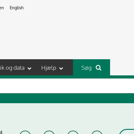
en
English
tik og data
Hjælp
Søg
il