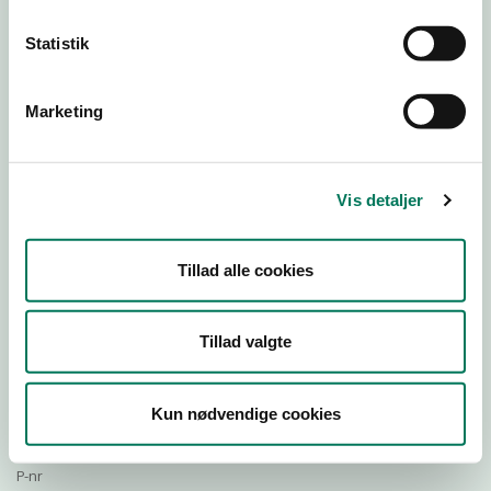
Statistik
Download Smileymærke
Marketing
Detail
Virksomhedstype
Vis detaljer
Restauranter, kantiner, takeaway, værtshuse m.fl.
Branchegruppe
Tillad alle cookies
DD.56.10.99 Serveringsvirksomhed - Restauranter m.v.
Branche
634432
Tillad valgte
ID-nummer
37504734
Kun nødvendige cookies
CVR-nr
1021212659
P-nr