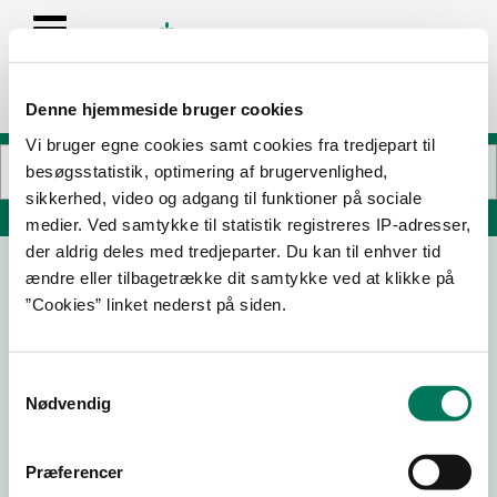
Denne hjemmeside bruger cookies
Vi bruger egne cookies samt cookies fra tredjepart til
besøgsstatistik, optimering af brugervenlighed,
sikkerhed, video og adgang til funktioner på sociale
Søg på adresse, postnummer, by, firmanavn
medier. Ved samtykke til statistik registreres IP-adresser,
der aldrig deles med tredjeparter. Du kan til enhver tid
ændre eller tilbagetrække dit samtykke ved at klikke på
LAKESIDE
”Cookies” linket nederst på siden.
Skimminghøj 2
8680 Ry
Samtykkevalg
Nødvendig
22-08-
10-05-
28-11-25
10-11-21
25
23
Præferencer