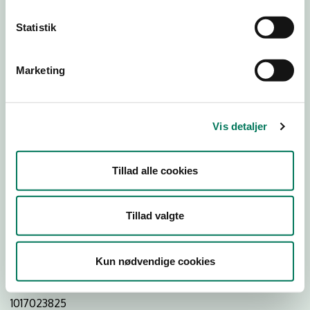
Statistik
Download
Smileymærke
Marketing
Detail
Virksomhedstype
Vis detaljer
Restauranter, kantiner, takeaway, værtshuse m.fl.
Branchegruppe
Tillad alle cookies
DD.56.10.99 Serveringsvirksomhed - Restauranter m.v.
Branche
Tillad valgte
76508
ID-nummer
Kun nødvendige cookies
33744501
CVR-nr
1017023825