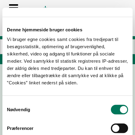
Denne hjemmeside bruger cookies
Vi bruger egne cookies samt cookies fra tredjepart til
besøgsstatistik, optimering af brugervenlighed,
sikkerhed, video og adgang til funktioner på sociale
Søg på adresse, postnummer, by, firmanavn
medier. Ved samtykke til statistik registreres IP-adresser,
der aldrig deles med tredjeparter. Du kan til enhver tid
ændre eller tilbagetrække dit samtykke ved at klikke på
Napoli Pizzaria
”Cookies” linket nederst på siden.
Tarphagevej 34
6710 Esbjerg V
Samtykkevalg
Nødvendig
15-06-
06-02-
27-07-
13-10-22
26
25
23
Præferencer