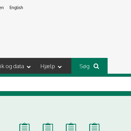
en
English
tik og data
Hjælp
Søg