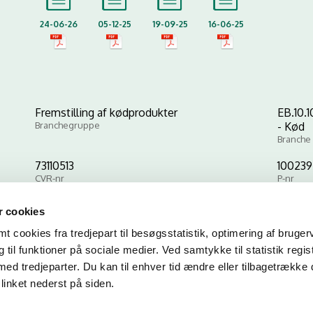
24-06-26
05-12-25
19-09-25
16-06-25
Fremstilling af kødprodukter
EB.10.1
Branchegruppe
- Kød
Branche
73110513
100239
CVR-nr
P-nr
 cookies
 cookies fra tredjepart til besøgsstatistik, optimering af bruger
Kopier link til at indsætte på virksomhedens hjemmeside
til funktioner på sociale medier. Ved samtykke til statistik regis
med tredjeparter. Du kan til enhver tid ændre eller tilbagetrække
linket nederst på siden.